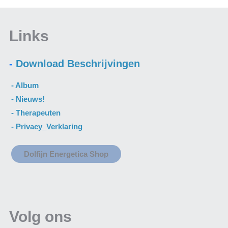
Links
-
Download Beschrijvingen
- A
lbum
- N
ieuws
!
-
Therapeuten
-
Privacy_Verklaring
Dolfijn Energetica Shop
Volg ons