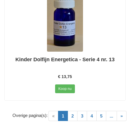
Kinder Dolfijn Energetica - Serie 4 nr. 13
€ 13,75
Koop nu
Overige pagina(s):
(current)
«
1
2
3
4
5
...
»