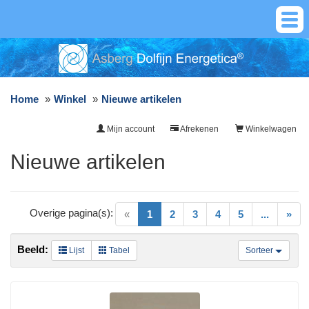
Home
Winkel
Nieuwe artikelen
Mijn account
Afrekenen
Winkelwagen
Nieuwe artikelen
Overige pagina(s):
(current)
«
1
2
3
4
5
...
»
Beeld:
Lijst
Tabel
Sorteer