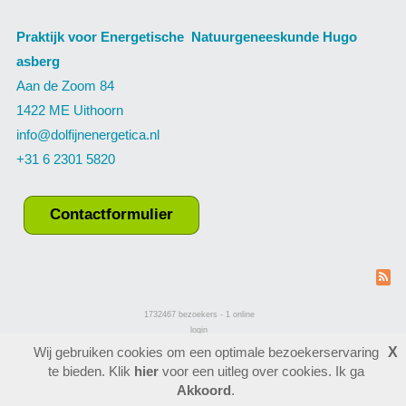
Praktijk voor Energetische Natuurgeneeskunde Hugo
asberg
Aan de Zoom 84
1422 ME Uithoorn
info@dolfijnenergetica.nl
+31 6 2301 5820
Contactformulier
1732467
bezoekers - 1 online
login
laatste wijziging: 08-03-2024
website maken
Wij gebruiken cookies om een optimale bezoekerservaring
X
te bieden. Klik
hier
voor een uitleg over cookies. Ik ga
Akkoord
.