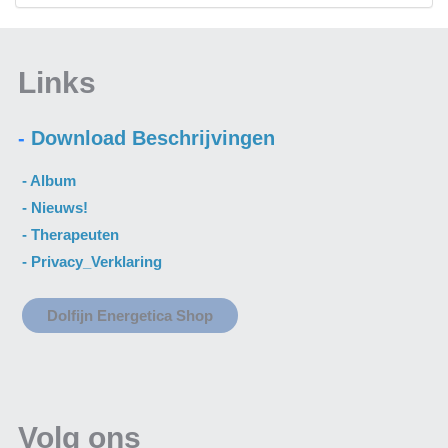
Links
-
Download Beschrijvingen
- A
lbum
- N
ieuws
!
-
Therapeuten
-
Privacy_Verklaring
Dolfijn Energetica Shop
Volg ons