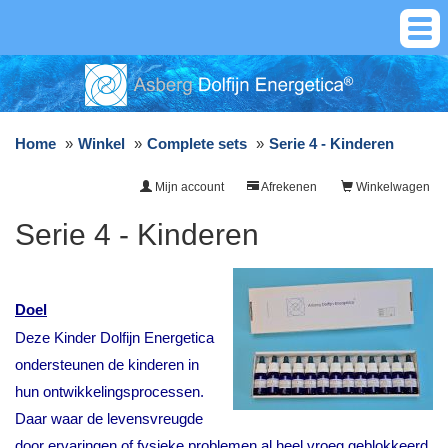
Home
Winkel
Complete sets
Serie 4 - Kinderen
Mijn account
Afrekenen
Winkelwagen
Serie 4 - Kinderen
Doel
Deze Kinder Dolfijn Energetica
ondersteunen de kinderen in
hun ontwikkelingsprocessen.
Daar waar de levensvreugde
door ervaringen of fysieke problemen al heel vroeg geblokkeerd