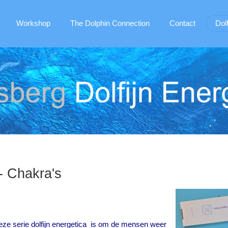
Workshop
The Dolphin Connection
Contact
Dol
- Chakra's
eze serie dolfijn energetica is om de mensen weer