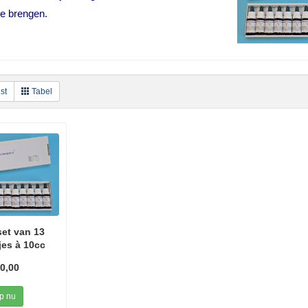
te brengen.
st
Tabel
set van 13
jes à 10cc
0,00
p nu