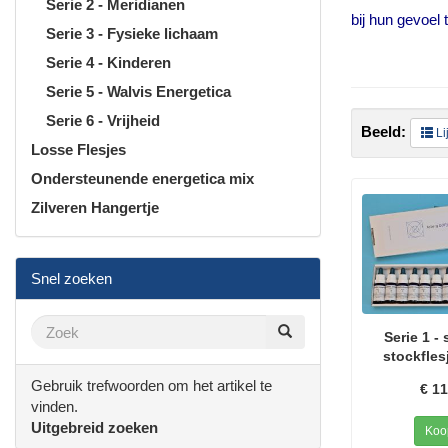
Serie 2 - Meridianen
bij hun gevoel 
Serie 3 - Fysieke lichaam
Serie 4 - Kinderen
Serie 5 - Walvis Energetica
Serie 6 - Vrijheid
Beeld:
Lij
Losse Flesjes
Ondersteunende energetica mix
Zilveren Hangertje
Snel zoeken
Serie 1 - 
stockfles
Gebruik trefwoorden om het artikel te
€ 11
vinden.
Uitgebreid zoeken
Koo